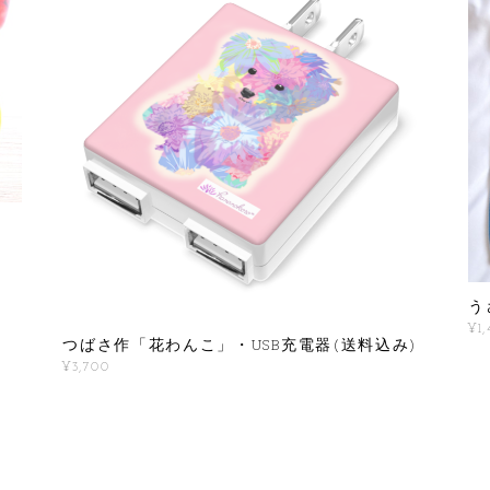
イ
う
¥1
つばさ作「花わんこ」・USB充電器(送料込み)
¥3,700