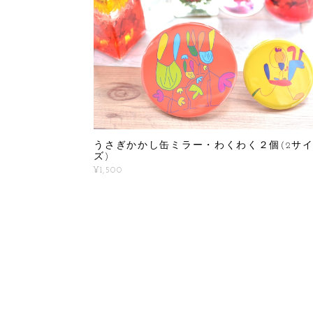
うさぎかかし缶ミラー・わくわく２個(2サ
ズ)
¥1,500