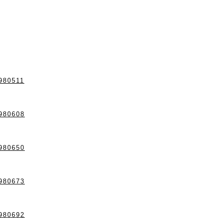
4980511
4980608
4980650
4980673
4980692