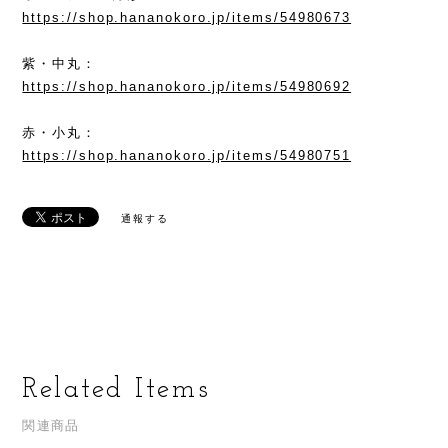
https://shop.hananokoro.jp/items/54980673
紫・中丸：
https://shop.hananokoro.jp/items/54980692
赤・小丸：
https://shop.hananokoro.jp/items/54980751
通報する
Related Items
関連商品