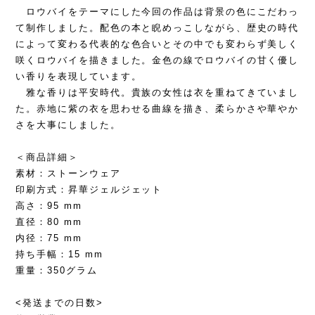
ロウバイをテーマにした今回の作品は背景の色にこだわっ
て制作しました。配色の本と睨めっこしながら、歴史の時代
によって変わる代表的な色合いとその中でも変わらず美しく
咲くロウバイを描きました。金色の線でロウバイの甘く優し
い香りを表現しています。
雅な香りは平安時代。貴族の女性は衣を重ねてきていまし
た。赤地に紫の衣を思わせる曲線を描き、柔らかさや華やか
さを大事にしました。
＜商品詳細＞
素材：ストーンウェア
印刷方式：昇華ジェルジェット
高さ：95 mm
直径：80 mm
内径：75 mm
持ち手幅：15 mm
重量：350グラム
<発送までの日数>