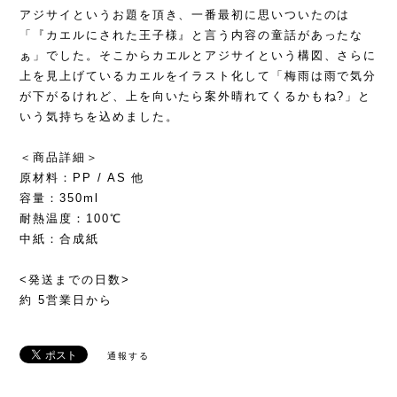
アジサイというお題を頂き、一番最初に思いついたのは
「『カエルにされた王子様』と言う内容の童話があったな
ぁ」でした。そこからカエルとアジサイという構図、さらに
上を見上げているカエルをイラスト化して「梅雨は雨で気分
が下がるけれど、上を向いたら案外晴れてくるかもね?」と
いう気持ちを込めました。
＜商品詳細＞
原材料：PP / AS 他
容量：350ml
耐熱温度：100℃
中紙：合成紙
<発送までの日数>
約 5営業日から
通報する